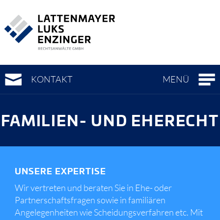
Zur
Zum
Zur
Hauptnavigation
Seiteninhalt
Metanavigation
(
(
(
Accesskey
Accesskey
Accesskey
0)
1)
3)
KONTAKT
MENÜ
FAMILIEN- UND EHERECHT
UNSERE EXPERTISE
Wir vertreten und beraten Sie in Ehe- oder
Partnerschaftsfragen sowie in familiären
Angelegenheiten wie Scheidungsverfahren etc. Mit