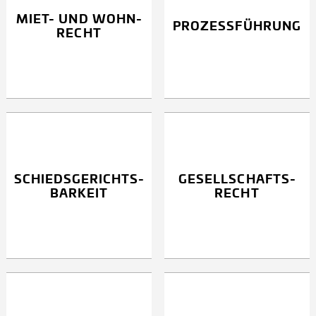
MIET- UND WOHN­
PROZESS­FÜHRUNG
RECHT
SCHIEDS­GERICHTS­
GESELL­SCHAFTS­
BARKEIT
RECHT