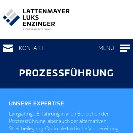
Zur
Zum
Zur
Hauptnavigation
Seiteninhalt
Metanavigation
(
(
(
Accesskey
Accesskey
Accesskey
0)
1)
3)
KONTAKT
MENÜ
PROZESS­FÜHRUNG
UNSERE EXPERTISE
Langjährige Erfahrung in allen Bereichen der
Prozessführung, aber auch der alternativen
Streitbeilegung. Optimale taktische Vorbereitung,